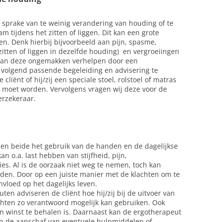
k sprake van te weinig verandering van houding of te
m tijdens het zitten of liggen. Dit kan een grote
en. Denk hierbij bijvoorbeeld aan pijn, spasme,
itten of liggen in dezelfde houding) en vergroeiingen
 kan deze ongemakken verhelpen door een
 volgend passende begeleiding en advisering te
iënt of hij/zij een speciale stoel, rolstoel of matras
st moet worden. Vervolgens vragen wij deze voor de
erzekeraar.
nen beide het gebruik van de handen en de dagelijkse
kan o.a. last hebben van stijfheid, pijn,
es. Al is de oorzaak niet weg te nemen, toch kan
rden. Door op een juiste manier met de klachten om te
vloed op het dagelijks leven.
en adviseren de cliënt hoe hij/zij bij de uitvoer van
chten zo verantwoord mogelijk kan gebruiken. Ook
 winst te behalen is. Daarnaast kan de ergotherapeut
 en de aanschaf van eventuele hulpmiddelen of