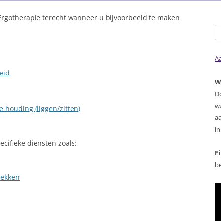
 Ergotherapie terecht wanneer u bijvoorbeeld te maken
Z
na
A
eid
W
D
wa
 houding (liggen/zitten)
aa
in
ecifieke diensten zoals:
F
b
rekken