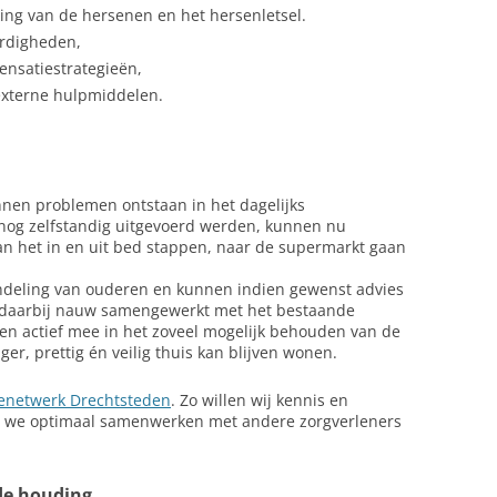
ing van de hersenen en het hersenletsel.
ardigheden,
ensatiestrategieën,
externe hulpmiddelen.
en problemen ontstaan in het dagelijks
t nog zelfstandig uitgevoerd werden, kunnen nu
aan het in en uit bed stappen, naar de supermarkt gaan
andeling van ouderen en kunnen indien gewenst advies
 daarbij nauw samengewerkt met het bestaande
en actief mee in het zoveel mogelijk behouden van de
er, prettig én veilig thuis kan blijven wonen.
ienetwerk Drechtsteden
. Zo willen wij kennis en
n we optimaal samenwerken met andere zorgverleners
de houding