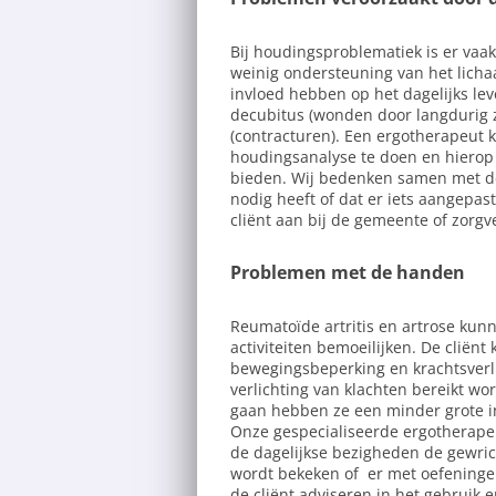
Bij houdingsproblematiek is er vaa
weinig ondersteuning van het lichaa
invloed hebben op het dagelijks lev
decubitus (wonden door langdurig z
(contracturen). Een ergotherapeut
houdingsanalyse te doen en hierop
bieden. Wij bedenken samen met de cl
nodig heeft of dat er iets aangepa
cliënt aan bij de gemeente of zorgv
Problemen met de handen
Reumatoïde artritis en artrose kun
activiteiten bemoeilijken. De cliënt 
bewegingsbeperking en krachtsverli
verlichting van klachten bereikt wo
gaan hebben ze een minder grote in
Onze gespecialiseerde ergotherapeut
de dagelijkse bezigheden de gewri
wordt bekeken of er met oefeningen
de cliënt adviseren in het gebruik