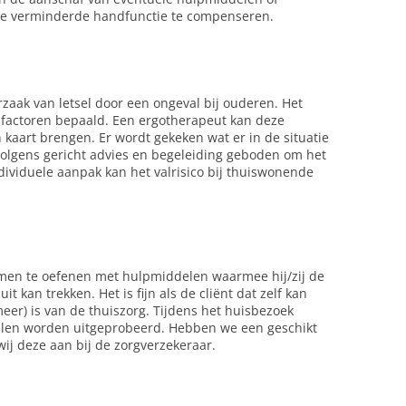
de verminderde handfunctie te compenseren.
zaak van letsel door een ongeval bij ouderen. Het
 factoren bepaald. Een ergotherapeut kan deze
n kaart brengen. Er wordt gekeken wat er in de situatie
rvolgens gericht advies en begeleiding geboden om het
ndividuele aanpak kan het valrisico bij thuiswonende
amen te oefenen met hulpmiddelen waarmee hij/zij de
t kan trekken. Het is fijn als de cliënt dat zelf kan
(meer) is van de thuiszorg. Tijdens het huisbezoek
elen worden uitgeprobeerd. Hebben we een geschikt
j deze aan bij de zorgverzekeraar.