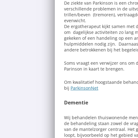
De ziekte van Parkinson is een chron
verschillende problemen in de uitvo
trillen/beven (tremoren), vertraagd
evenwicht.
De ergotherapeut kijkt samen met d
om dagelijkse activiteiten zo lang m
gekeken of een handeling op een a
hulpmiddelen nodig zijn. Daarnaas
andere betrokkenen bij het begeleid
Soms vraagt een verwijzer ons om d
Parinson in kaart te brengen.
Om kwalitatief hoogstaande behand
bij
ParkinsonNet
Dementie
Wij behandelen thuiswonende mens
de behandeling staan zowel de vra
van de mantelzorger centraal. Het 
loopt, bijvoorbeeld op het gebied va