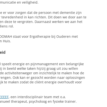
unicatie en veiligheid.
 er voor zorgen dat de persoon met dementie zijn
r tevredenheid in kan richten. Dit doen we door aan te
n en deze te vergroten. Daarnaast werken we aan het
iens rol.
EDOMAH staat voor Ergotherapie bij Ouderen met
n Huis.
eid
d speelt energie en pijnmanagement een belangrijke
 in beeld welke taken hij/zij graag uit zou willen
de activiteitenweger om inzichtelijk te maken hoe de
 brengen. Ook kan er gezocht worden naar oplossingen
ijk te maken zodat de cliënt energie overhoudt voor
EEEEF
, een interdisciplinair team met o.a.
nueel therapeut, psycholoog en fysieke trainer.